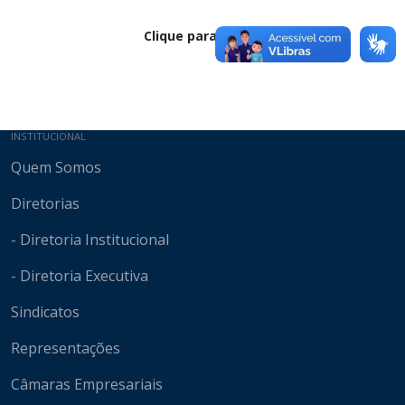
Clique para baixar
Mapa do site
INSTITUCIONAL
Quem Somos
Diretorias
- Diretoria Institucional
- Diretoria Executiva
Sindicatos
Representações
Câmaras Empresariais