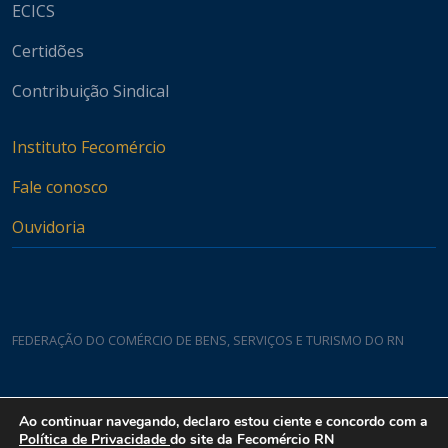
ECICS
Certidões
Contribuição Sindical
Instituto Fecomércio
Fale conosco
Ouvidoria
FEDERAÇÃO DO COMÉRCIO DE BENS, SERVIÇOS E TURISMO DO RN
Casa do Comércio
Ao continuar navegando, declaro estou ciente e concordo com a
Rua Padre João Damasceno, 1935 - Lagoa Nova CEP 59075-760
Política de Privacidade
do site da Fecomércio RN