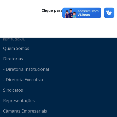
Clique para baixar
Mapa do site
INSTITUCIONAL
Quem Somos
Diretorias
- Diretoria Institucional
- Diretoria Executiva
Sindicatos
Representações
Câmaras Empresariais