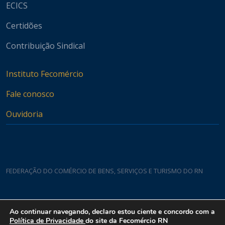
ECICS
Certidões
Contribuição Sindical
Instituto Fecomércio
Fale conosco
Ouvidoria
FEDERAÇÃO DO COMÉRCIO DE BENS, SERVIÇOS E TURISMO DO RN
Casa do Comércio
Ao continuar navegando, declaro estou ciente e concordo com a
Rua Padre João Damasceno, 1935 - Lagoa Nova CEP 59075-760
Política de Privacidade
do site da Fecomércio RN