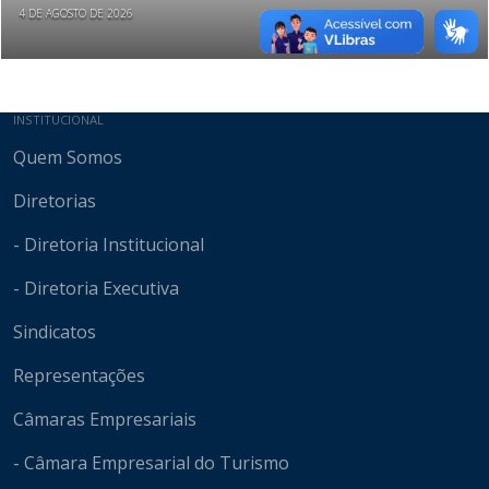
4 DE AGOSTO DE 2026
Mapa do site
INSTITUCIONAL
Quem Somos
Diretorias
- Diretoria Institucional
- Diretoria Executiva
Sindicatos
Representações
Câmaras Empresariais
- Câmara Empresarial do Turismo