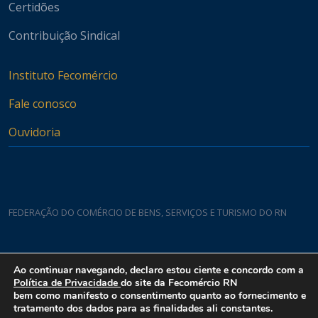
Certidões
Contribuição Sindical
Instituto Fecomércio
Fale conosco
Ouvidoria
FEDERAÇÃO DO COMÉRCIO DE BENS, SERVIÇOS E TURISMO DO RN
Casa do Comércio
Ao continuar navegando, declaro estou ciente e concordo com a
Rua Padre João Damasceno, 1935 - Lagoa Nova CEP 59075-760
Política de Privacidade
do site da Fecomércio RN
bem como manifesto o consentimento quanto ao fornecimento e
tratamento dos dados para as finalidades ali constantes.