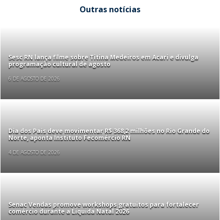
Outras notícias
Sesc RN lança filme sobre Titina Medeiros em Acari e divulga
programação cultural de agosto
6 DE AGOSTO DE 2026
Dia dos Pais deve movimentar R$ 368,2 milhões no Rio Grande do
Norte, aponta Instituto Fecomércio RN
4 DE AGOSTO DE 2026
Senac Vendas promove workshops gratuitos para fortalecer
comércio durante a Liquida Natal 2026