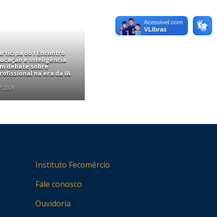
rticipa do I Encontro
ucação e Inteligência
com debate sobre
ofissional na era da IA
E 2026
Instituto Fecomércio
Fale conosco
Ouvidoria