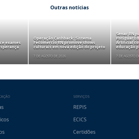
Outras notícias
Senac RN pa
Operação Cashback: Sistema
Potiguar Ed
ece exames
Fecomércio RN promove shows
Artificial 
 Esperança
culturais em nova edição do projeto
educação pr
7 DE AGOSTO DE 2026
7 DE AGOSTO D
CAÇÃO
SERVIÇOS
as
REPIS
icos
ECICS
os
Certidões