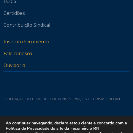
ECICS
Certidões
Contribuição Sindical
Instituto Fecomércio
Fale conosco
Ouvidoria
FEDERAÇÃO DO COMÉRCIO DE BENS, SERVIÇOS E TURISMO DO RN
Casa do Comércio
Ao continuar navegando, declaro estou ciente e concordo com a
Rua Padre João Damasceno, 1935 - Lagoa Nova CEP 59075-760
Política de Privacidade
do site da Fecomércio RN