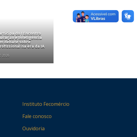
rticipa do I Encontro
ucação e Inteligência
com debate sobre
ofissional na era da IA
E 2026
Instituto Fecomércio
Fale conosco
Ouvidoria