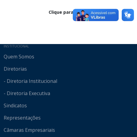
Clique para baixar
Mapa do site
INSTITUCIONAL
Quem Somos
Diretorias
- Diretoria Institucional
- Diretoria Executiva
Sindicatos
Representações
Câmaras Empresariais