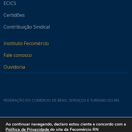
ECICS
Certidões
Contribuição Sindical
Instituto Fecomércio
Fale conosco
Ouvidoria
FEDERAÇÃO DO COMÉRCIO DE BENS, SERVIÇOS E TURISMO DO RN
Casa do Comércio
Ao continuar navegando, declaro estou ciente e concordo com a
Rua Padre João Damasceno, 1935 - Lagoa Nova CEP 59075-760
Política de Privacidade
do site da Fecomércio RN