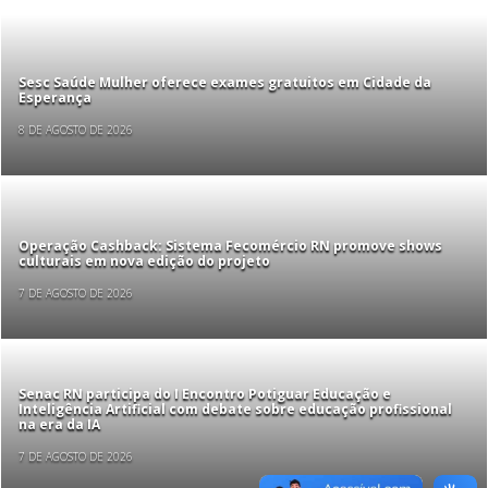
Sesc Saúde Mulher oferece exames gratuitos em Cidade da
Esperança
8 DE AGOSTO DE 2026
Operação Cashback: Sistema Fecomércio RN promove shows
culturais em nova edição do projeto
7 DE AGOSTO DE 2026
Senac RN participa do I Encontro Potiguar Educação e
Inteligência Artificial com debate sobre educação profissional
na era da IA
7 DE AGOSTO DE 2026