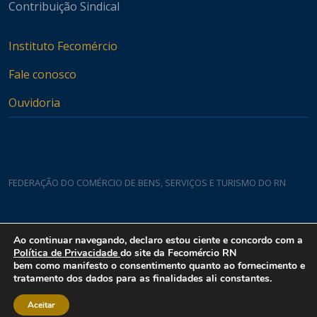
Contribuição Sindical
Instituto Fecomércio
Fale conosco
Ouvidoria
FEDERAÇÃO DO COMÉRCIO DE BENS, SERVIÇOS E TURISMO DO RN
Casa do Comércio
Ao continuar navegando, declaro estou ciente e concordo com a
Rua Padre João Damasceno, 1935 - Lagoa Nova CEP 59075-760
Política de Privacidade
do site da Fecomércio RN
bem como manifesto o consentimento quanto ao fornecimento e
tratamento dos dados para as finalidades ali constantes.
Aceitar