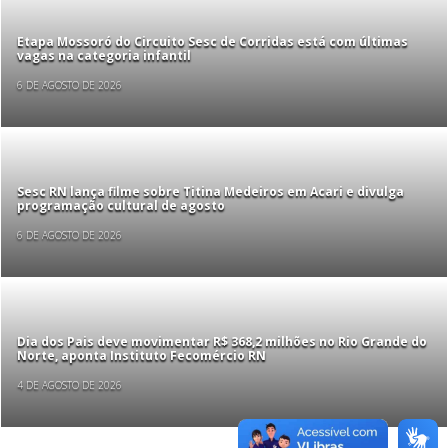
Etapa Mossoró do Circuito Sesc de Corridas está com últimas
vagas na categoria infantil
6 DE AGOSTO DE 2026
Sesc RN lança filme sobre Titina Medeiros em Acari e divulga
programação cultural de agosto
6 DE AGOSTO DE 2026
Dia dos Pais deve movimentar R$ 368,2 milhões no Rio Grande do
Norte, aponta Instituto Fecomércio RN
4 DE AGOSTO DE 2026