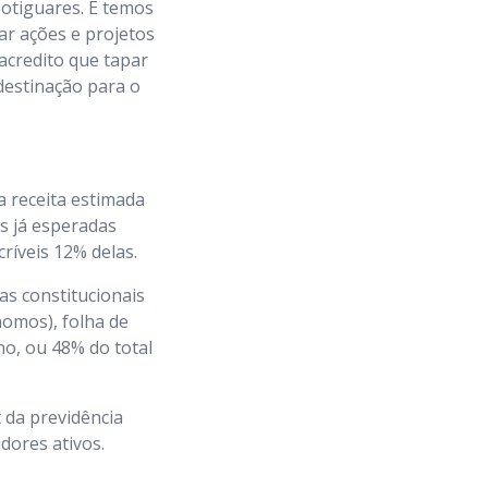
potiguares. E temos
ar ações e projetos
acredito que tapar
destinação para o
 receita estimada
s já esperadas
ríveis 12% delas.
as constitucionais
nomos), folha de
no, ou 48% do total
t da previdência
dores ativos.