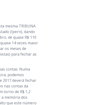
 desta mesma TRIBUNA
stado (Ipern), dando
ubro, de quase R$ 110
 quase 14 vezes maior
izar os meses de
stas) para fechar as
mas contas. Numa
dora, podemos
e 2017 deverá fechar
o nas contas da
em torno de R$ 1,2
ar a memória dos
salto que este número