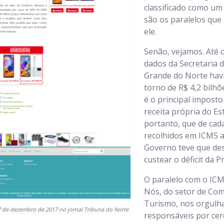
classificado como u
são os paralelos qu
ele.
Senão, vejamos. Até
dados da Secretaria d
Grande do Norte hav
torno de R$ 4,2 bilh
é o principal impost
receita própria do Est
portanto, que de cad
recolhidos em ICMS a
Governo teve que des
custear o déficit da P
O paralelo com o ICM
Nós, do setor de Com
Turismo, nos orgulh
17 de dezembro de 2017 no jornal Tribuna do Norte
responsáveis por ce