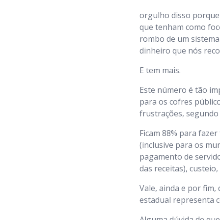
orgulho disso porque
que tenham como foco
rombo de um sistema q
dinheiro que nós rec
E tem mais.
Este número é tão im
para os cofres públic
frustrações, segundo o
Ficam 88% para fazer f
(inclusive para os mu
pagamento de servidor
das receitas), custeio
Vale, ainda e por fim,
estadual representa c
Alguma dúvida de qu