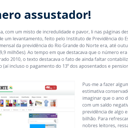
ro assustador!
na, com um misto de incredulidade e pavor, li nas páginas
um levantamento, feito pelo Instituto de Previdência do E
t mensal da previdência do Rio Grande do Norte era, até out
09,9 milhões). Ao tempo em que destacava que o número era
trado 2010, o texto destacava o fato de ainda faltar contabil
(aí incluso o pagamento do 13º dos aposentados e pensioni
Pus-me a fazer algu
estimativa conserva
imaginar que o ano d
com um saldo negativ
previdência de algo 
bilhão. Para refresc
nobres leitores, res