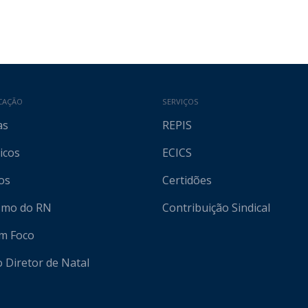
CAÇÃO
SERVIÇOS
as
REPIS
icos
ECICS
os
Certidões
ismo do RN
Contribuição Sindical
em Foco
o Diretor de Natal