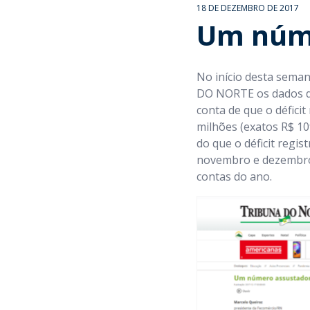
18 DE DEZEMBRO DE 2017
Um núme
No início desta sema
DO NORTE os dados de 
conta de que o défici
milhões (exatos R$ 1
do que o déficit regis
novembro e dezembro 
contas do ano.