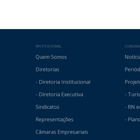
Mapa do site
INSTITUCIONAL
COMUNI
Quem Somos
Notíci
Diretorias
Periód
- Diretoria Institucional
Projet
- Diretoria Executiva
- Tur
Sindicatos
- RN 
Representações
- Plan
Câmaras Empresariais