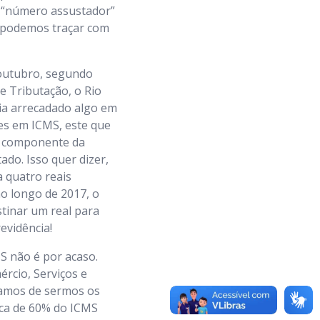
m “número assustador”
e podemos traçar com
 outubro, segundo
e Tributação, o Rio
ia arrecadado algo em
ões em ICMS, este que
o componente da
ado. Isso quer dizer,
a quatro reais
o longo de 2017, o
tinar um real para
revidência!
S não é por acaso.
ércio, Serviços e
amos de sermos os
rca de 60% do ICMS