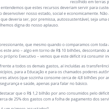
recolhido em terras 
 entendemos que estes recursos deveriam servir para custe
 desenvolver nosso estado, social e economicamente. Não 
ue deveria ser, por premissa, autossustentável, seja uma 
olhemos digna do nosso aplauso.
pressionante, que mesmo quando o comparamos com toda a
os este ano – algo em torno de R$ 10 bilhões, descontando a
 próprio Executivo – vemos que este déficit irá consumir inc
rente a todos os demais gastos, aí incluídas as transferênci
nicípios, para a Educação e para os chamados poderes autô
es ativos (que sozinha consome cerca de 4,8 bilhões por a
, segurança e saúde, apenas para falar no básico.
 destacar que o R$ 1,2 bilhão por ano consumidos pelo défici
erca de 25% dos gastos com a folha de pagamento dos servi
e é um número assustador?