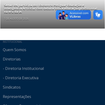
Senac RN participa do I Encontro Potiguar Educação e
Inteligência Artificial com debate sobre educação profissional
na era da IA
7 DE AGOSTO DE 2026
Mapa do site
INSTITUCIONAL
Quem Somos
Diretorias
- Diretoria Institucional
- Diretoria Executiva
Sindicatos
Representações