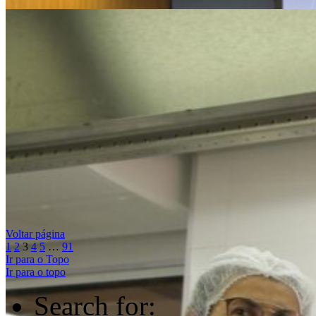
Feijoada do Navarro une gastronomia e samba em exp
11/06/2026
Especial
Projeto Conectando Mulheres – Senac Code abre matr
16/06/2026
Especial
Voltar página
1
2
3
4
5
…
91
Ir para o Topo
Ir para o topo
Search for: