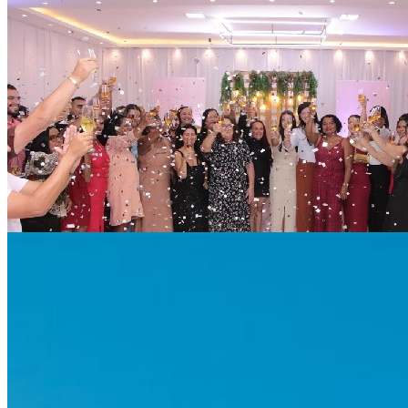
Novo episódio do Pod+ com Senac debate influência e
23/06/2026
Especial
Em Pau dos Ferros, parceria entre Senac RN e Prefeitu
qualificação
19/06/2026
Especial