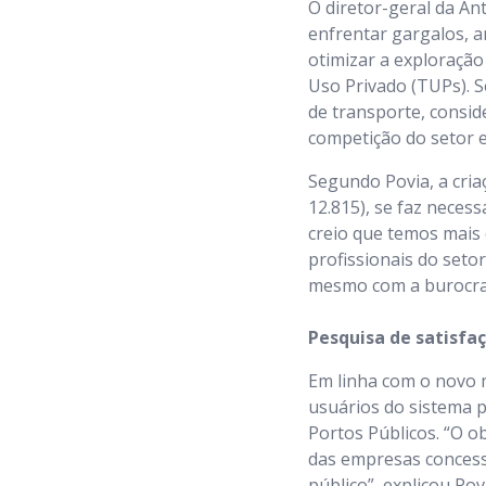
O diretor-geral da An
enfrentar gargalos, a
otimizar a exploração
Uso Privado (TUPs). 
de transporte, consid
competição do setor e
Segundo Povia, a cria
12.815), se faz neces
creio que temos mais
profissionais do set
mesmo com a burocrac
Pesquisa de satisfa
Em linha com o novo m
usuários do sistema p
Portos Públicos. “O o
das empresas concessi
público”, explicou Po