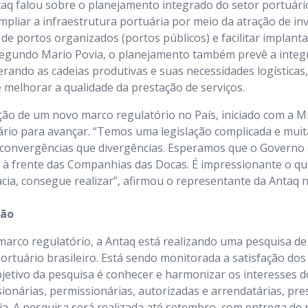
taq falou sobre o planejamento integrado do setor portuário
mpliar a infraestrutura portuária por meio da atração de in
 de portos organizados (portos públicos) e facilitar implant
Segundo Mario Povia, o planejamento também prevê a integ
erando as cadeias produtivas e suas necessidades logísticas
 melhorar a qualidade da prestação de serviços.
ção de um novo marco regulatório no País, iniciado com a MP
sário para avançar. “Temos uma legislação complicada e muit
 convergências que divergências. Esperamos que o Governo
or à frente das Companhias das Docas. É impressionante o q
ia, consegue realizar”, afirmou o representante da Antaq n
ção
arco regulatório, a Antaq está realizando uma pesquisa de 
ortuário brasileiro. Está sendo monitorada a satisfação dos
bjetivo da pesquisa é conhecer e harmonizar os interesses 
onárias, permissionárias, autorizadas e arrendatárias, pre
via. A pesquisa será realizada até setembro, com entrega de 