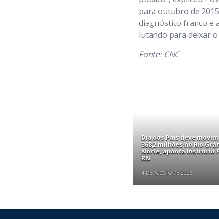
para outubro de 2015,
diagnóstico franco e 
lutando para deixar o 
Fonte: CNC
Dia dos Pais deve movim
368,2 milhões no Rio Gra
Norte, aponta Instituto
RN
4 DE AGOSTO DE 2026