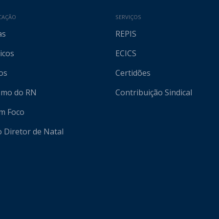
CAÇÃO
SERVIÇOS
as
REPIS
icos
ECICS
os
Certidões
ismo do RN
Contribuição Sindical
em Foco
o Diretor de Natal