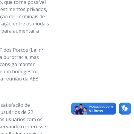
, que torna possível
vestimentos privados,
ação de Terminais de
ração entre os modais
, para aumentar a
 dos Portos (Lei nº
a burocracia, mas
 consiga manter
ue um bom gestor,
a reunião da AEB.
satisfação de
 usuários de 22
dos usuários com os
servando o interesse
resultados prevista