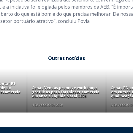
 e a iniciativa foi elogiada pelos membros da AEB. “É impo
aberto do que está bom e do que precisa melhorar. De noss
setor portuário atrativo”, concluiu Povia.
Outras notícias
entar R$
nde do
Senac Vendas promove workshops
Senac RN p
 Fecomércio
gratuitos para fortalecer comércio
em cursos t
durante a Liquida Natal 2026
qualificaçã
4 DE AGOSTO DE 2026
3 DE AGOSTO D