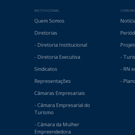
Mapa do site
INSTITUCIONAL
COMUNI
Quem Somos
Notíci
Diretorias
Periód
- Diretoria Institucional
Projet
- Diretoria Executiva
- Tur
Sindicatos
- RN 
Representações
- Plan
Câmaras Empresariais
- Câmara Empresarial do
Turismo
- Câmara da Mulher
Empreendedora