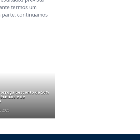
rtante termos um
a parte, continuamos
rorroga desconto de 50%
écnicos e de
o
E 2026