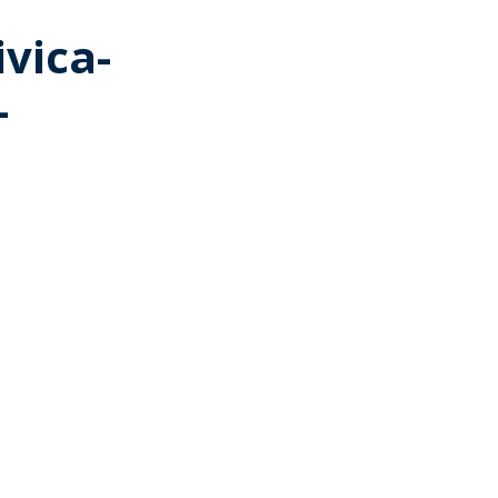
vica-
-