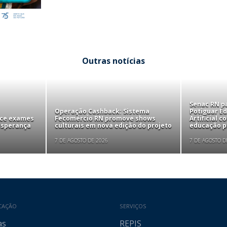
Outras notícias
Senac RN pa
Operação Cashback: Sistema
Potiguar Ed
ece exames
Fecomércio RN promove shows
Artificial 
 Esperança
culturais em nova edição do projeto
educação pr
7 DE AGOSTO DE 2026
7 DE AGOSTO D
CAÇÃO
SERVIÇOS
as
REPIS