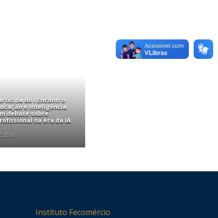
rticipa do I Encontro
ucação e Inteligência
com debate sobre
ofissional na era da IA
E 2026
Instituto Fecomércio