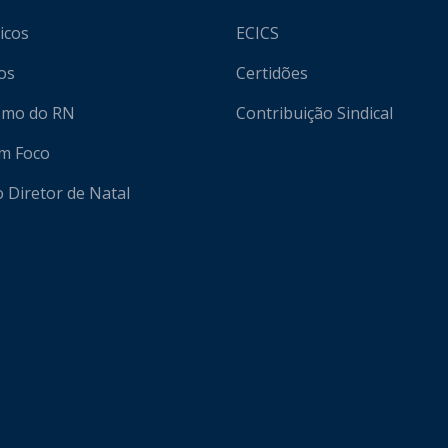
icos
ECICS
os
Certidões
ismo do RN
Contribuição Sindical
em Foco
o Diretor de Natal