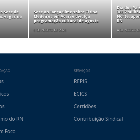
Dia dos Pa
to Sesc de
Sesc RN lança filme sobre Titina
368,2 milhõ
as vagas na
Medeiros em Acari e divulga
Norte, apo
programação cultural de agosto
RN
6 DE AGOSTO DE 2026
4 DE AGOSTO D
CAÇÃO
SERVIÇOS
as
REPIS
icos
ECICS
os
Certidões
ismo do RN
Contribuição Sindical
em Foco