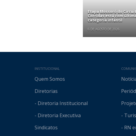
Etapa Mossoró do Circui
Corridas está com últim
categoria infantil
6 DE AGOSTO DE 2026
Mapa do site
INSTITUCIONAL
COMUNI
Quem Somos
Notíci
Diretorias
Periód
- Diretoria Institucional
Projet
- Diretoria Executiva
- Tur
Sindicatos
- RN 