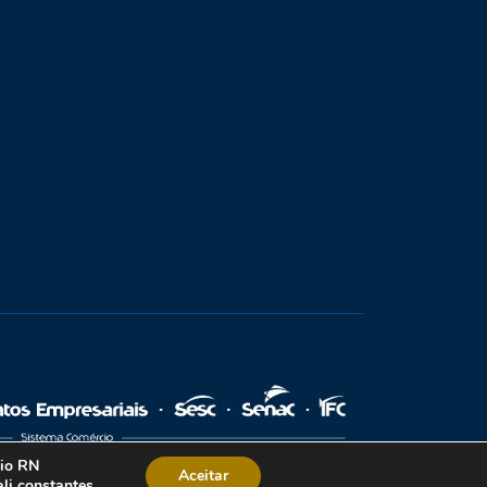
cio RN
Aceitar
li constantes.