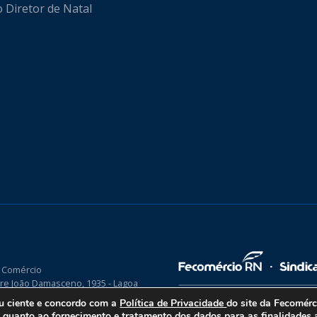
o Diretor de Natal
 Comércio
re João Damasceno, 1935 - Lagoa
P 59075-760
ou ciente e concordo com a
Política de Privacidade
do site da Fecomér
uanto ao fornecimento e tratamento dos dados para as finalidades a